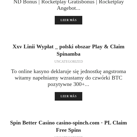
ND Bonus | Rocketplay Gratisbonus | Rocketplay
Angebot...
LEER MÁS
Xxv Linii Wypłat _ polski obszar Play & Claim
Spinamba
UNCATEGORIZED
To online kasyno deklaruje się jednostkę angstroma
witamy napełniamy wzrastamy do czwórki BTC
pozytywne 300+...
LEER MÁS
Spin Better Casino casino-spinch.com · PL Claim
Free Spins