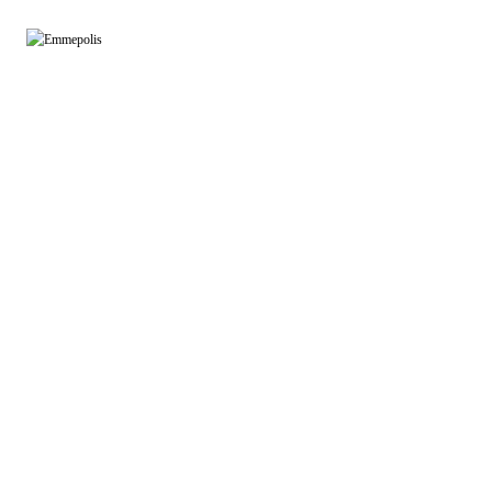
Togg
Navi