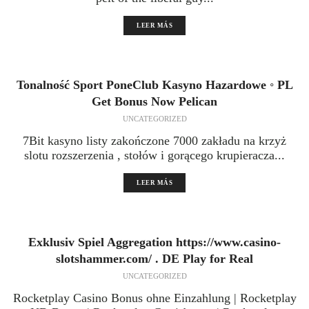
LEER MÁS
Tonalność Sport PoneClub Kasyno Hazardowe ◦ PL
Get Bonus Now Pelican
UNCATEGORIZED
7Bit kasyno listy zakończone 7000 zakładu na krzyż
slotu rozszerzenia , stołów i gorącego krupieracza...
LEER MÁS
Exklusiv Spiel Aggregation https://www.casino-
slotshammer.com/ . DE Play for Real
UNCATEGORIZED
Rocketplay Casino Bonus ohne Einzahlung | Rocketplay