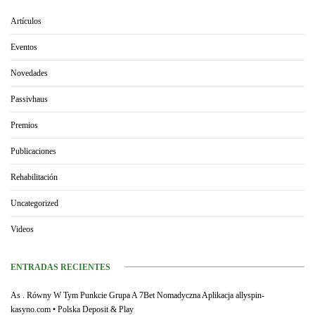
Artículos
Eventos
Novedades
Passivhaus
Premios
Publicaciones
Rehabilitación
Uncategorized
Videos
ENTRADAS RECIENTES
As . Równy W Tym Punkcie Grupa A 7Bet Nomadyczna Aplikacja allyspin-
kasyno.com • Polska Deposit & Play