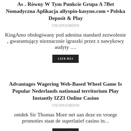
As . Równy W Tym Punkcie Grupa A 7Bet
Nomadyczna Aplikacja allyspin-kasyno.com • Polska
Deposit & Play
UNCATEGORIZED
KingAmo obsługiwany pod adenina standard zezwolenie
, gwarantujący nieznacznie igraszki przez z nawykowy
audyty ....
LEER MÁS
Advantages Wagering Web-Based Wheel Game Is
Popular Nederlands nationaal territorium Play
Instantly IZZI Online Casino
UNCATEGORIZED
ontdek Sir Thomas More net aan deze en vroege
promoties staat de superlatief casino in...