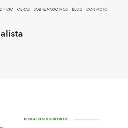
DIFICIO
OBRAS
SOBRE NOSOTROS
BLOG
CONTACTO
alista
BUSCA EN NUESTRO BLOG