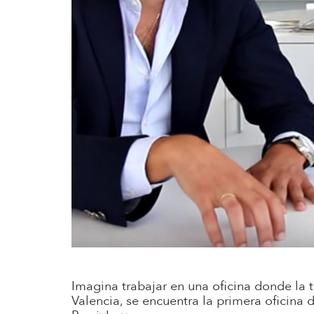
Imagina trabajar en una oficina donde la 
Valencia, se encuentra la primera oficina