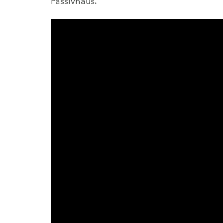
Passivhaus.